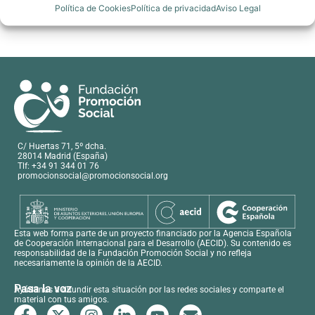
Política de Cookies
Política de privacidad
Aviso Legal
C/ Huertas 71, 5º dcha.
28014 Madrid (España)
Tlf: +34 91 344 01 76
promocionsocial@promocionsocial.org
Esta web forma parte de un proyecto financiado por la Agencia Española
de Cooperación Internacional para el Desarrollo (AECID). Su contenido es
responsabilidad de la Fundación Promoción Social y no refleja
necesariamente la opinión de la AECID.
Pasa la voz
Ayúdanos a difundir esta situación por las redes sociales y comparte el
material con tus amigos.