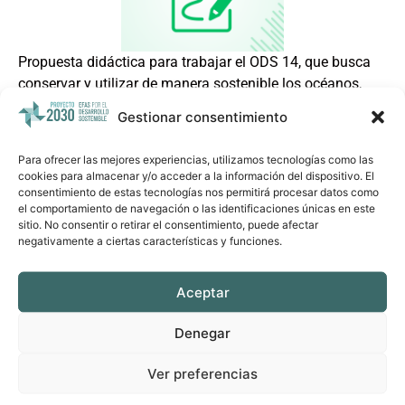
Propuesta didáctica para trabajar el ODS 14, que busca
conservar y utilizar de manera sostenible los océanos,
mares y recursos marinos. Contiene actividades
Gestionar consentimiento
diseñadas para diferentes rangos de edad (de 3 a 18
años) con objetivos específicos, materiales necesarios y
Para ofrecer las mejores experiencias, utilizamos tecnologías como las
metodologías adaptadas a cada grupo. Incluye
cookies para almacenar y/o acceder a la información del dispositivo. El
dinámicas como reflexiones, debates, visionado de videos
consentimiento de estas tecnologías nos permitirá procesar datos como
el comportamiento de navegación o las identificaciones únicas en este
y proyectos de sensibilización para fomentar la empatía y
sitio. No consentir o retirar el consentimiento, puede afectar
el compromiso con el ODS 14.
negativamente a ciertas características y funciones.
Ver recurso enlazado
Aceptar
Compartir por email
Denegar
Ver preferencias