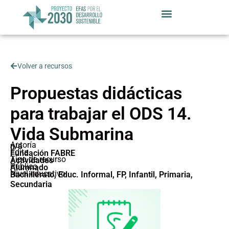
Volver a recursos
Propuestas didácticas
para trabajar el ODS 14.
Vida Submarina
Autoría
n/a
Edita
Fundación FABRE
Tipo de recurso
Actividades
Público
Alumnado
Nivel educativo
Bachillerato
,
Educ. Informal
,
FP
,
Infantil
,
Primaria
,
Secundaria