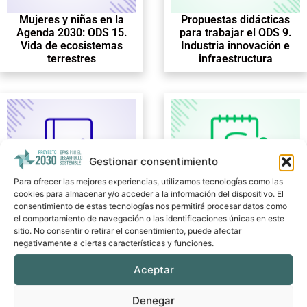
Mujeres y niñas en la
Propuestas didácticas
Agenda 2030: ODS 15.
para trabajar el ODS 9.
Vida de ecosistemas
Industria innovación e
terrestres
infraestructura
Gestionar consentimiento
Para ofrecer las mejores experiencias, utilizamos tecnologías como las
cookies para almacenar y/o acceder a la información del dispositivo. El
Mujeres y niñas en la
Propuestas didácticas
consentimiento de estas tecnologías nos permitirá procesar datos como
Agenda 2030: ODS 16.
para trabajar el ODS 10.
el comportamiento de navegación o las identificaciones únicas en este
Paz, Justicia e
Reducción de las
sitio. No consentir o retirar el consentimiento, puede afectar
Instituciones Sólidas
desigualdades
negativamente a ciertas características y funciones.
Aceptar
Denegar