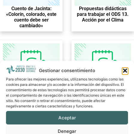
Cuento de Jacinta:
Propuestas didácticas
«Colorín, colorado, este
para trabajar el ODS 13.
cuento debe ser
Acción por el Clima
cambiado»
Gestionar consentimiento
Para ofrecer las mejores experiencias, utilizamos tecnologías como las
cookies para almacenar y/o acceder a la información del dispositivo. El
Propuestas didácticas
Propuestas didácticas
consentimiento de estas tecnologías nos permitirá procesar datos como
para trabajar el ODS 3.
para trabajar el ODS 14.
el comportamiento de navegación o las identificaciones únicas en este
Salud y Bienestar
Vida Submarina
sitio. No consentir o retirar el consentimiento, puede afectar
negativamente a ciertas características y funciones.
Aceptar
Denegar