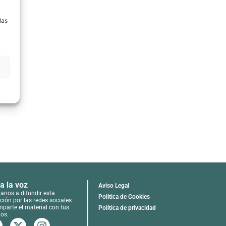
a
las
a la voz
Aviso Legal
anos a difundir esta
Política de Cookies
ción por las redes sociales
mparte el material con tus
Política de privacidad
os.