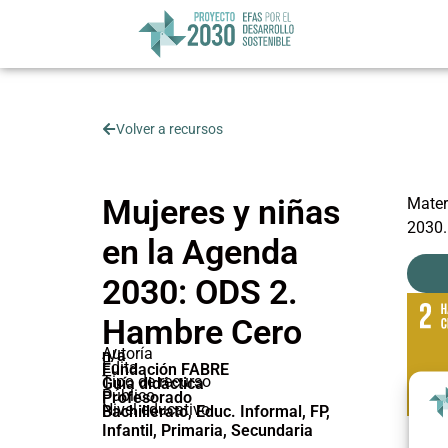
Volver a recursos
Mujeres y niñas
Mater
2030.
en la Agenda
2030: ODS 2.
Hambre Cero
Autoría
n/a
Edita
Fundación FABRE
Tipo de recurso
Guía didáctica
Público
Profesorado
Nivel educativo
Bachillerato
,
Educ. Informal
,
FP
,
Infantil
,
Primaria
,
Secundaria