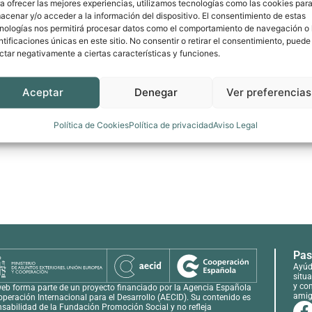
a ofrecer las mejores experiencias, utilizamos tecnologías como las cookies par
acenar y/o acceder a la información del dispositivo. El consentimiento de estas
nologías nos permitirá procesar datos como el comportamiento de navegación o 
ntificaciones únicas en este sitio. No consentir o retirar el consentimiento, puede
ctar negativamente a ciertas características y funciones.
Aceptar
Denegar
Ver preferencias
Política de Cookies
Política de privacidad
Aviso Legal
Pas
Ayúd
situa
y co
eb forma parte de un proyecto financiado por la Agencia Española
amig
peración Internacional para el Desarrollo (AECID). Su contenido es
sabilidad de la Fundación Promoción Social y no refleja