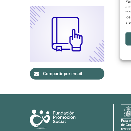
Par
alm
tec
ide
afe
Compartir por email
Esta w
de Coo
respon