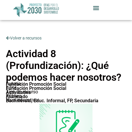
Volver a recursos
Actividad 8
(Profundización): ¿Qué
podemos hacer nosotros?
Autoría
Fundación Promoción Social
Edita
Fundación Promoción Social
Tipo de recurso
Actividades
Público
Alumnado
Nivel educativo
Bachillerato
,
Educ. Informal
,
FP
,
Secundaria