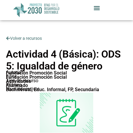
Volver a recursos
Actividad 4 (Básica): ODS
5: Igualdad de género
Autoría
Fundación Promoción Social
Edita
Fundación Promoción Social
Tipo de recurso
Actividades
Público
Alumnado
Nivel educativo
Bachillerato
,
Educ. Informal
,
FP
,
Secundaria