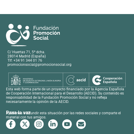
C/ Huertas 71, 5º dcha.
28014 Madrid (España)
Tlf: +34 91 344 01 76
promocionsocial@promocionsocial.org
Esta web forma parte de un proyecto financiado por la Agencia Española
de Cooperación Internacional para el Desarrollo (AECID). Su contenido es
responsabilidad de la Fundación Promoción Social y no refleja
necesariamente la opinión de la AECID.
Pasa la voz
Ayúdanos a difundir esta situación por las redes sociales y comparte el
material con tus amigos.