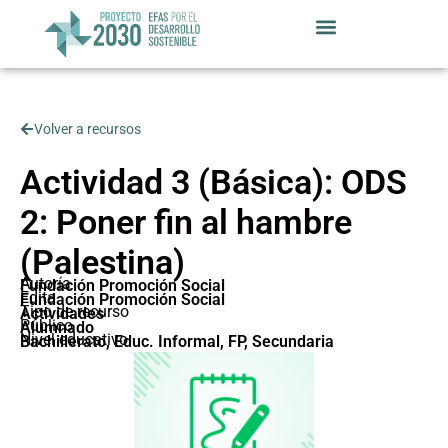
Volver a recursos
Actividad 3 (Básica): ODS
2: Poner fin al hambre
(Palestina)
Autoría
Fundación Promoción Social
Edita
Fundación Promoción Social
Tipo de recurso
Actividades
Público
Alumnado
Nivel educativo
Bachillerato
,
Educ. Informal
,
FP
,
Secundaria