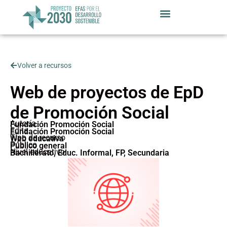
Volver a recursos
Web de proyectos de EpD
de Promoción Social
Autoría
Fundación Promoción Social
Edita
Fundación Promoción Social
Tipo de recurso
Web educativa
Público
Público general
Nivel educativo
Bachillerato
,
Educ. Informal
,
FP
,
Secundaria