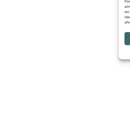
Par
alm
tec
ide
afe