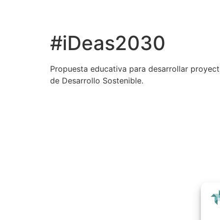
Ir
al
contenido
#iDeas2030
Propuesta educativa para desarrollar proyect
de Desarrollo Sostenible.