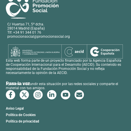
C/ Huertas 71, 5º dcha.
28014 Madrid (España)
Tlf: +34 91 344 01 76
promocionsocial@promocionsocial.org
Esta web forma parte de un proyecto financiado por la Agencia Española
de Cooperación Internacional para el Desarrollo (AECID). Su contenido es
responsabilidad de la Fundación Promoción Social y no refleja
necesariamente la opinión de la AECID.
Pasa la voz
Ayúdanos a difundir esta situación por las redes sociales y comparte el
material con tus amigos.
Aviso Legal
Política de Cookies
Política de privacidad