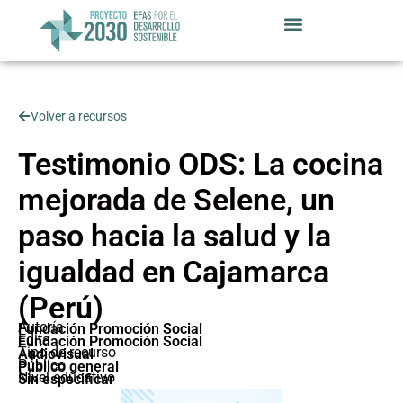
Volver a recursos
Testimonio ODS: La cocina
mejorada de Selene, un
paso hacia la salud y la
igualdad en Cajamarca
(Perú)
Autoría
Fundación Promoción Social
Edita
Fundación Promoción Social
Tipo de recurso
Audiovisual
Público
Público general
Nivel educativo
Sin especificar