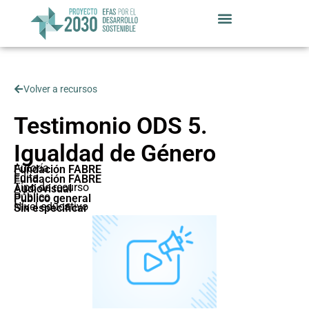
Volver a recursos
Testimonio ODS 5.
Igualdad de Género
Autoría
Fundación FABRE
Edita
Fundación FABRE
Tipo de recurso
Audiovisual
Público
Público general
Nivel educativo
Sin especificar