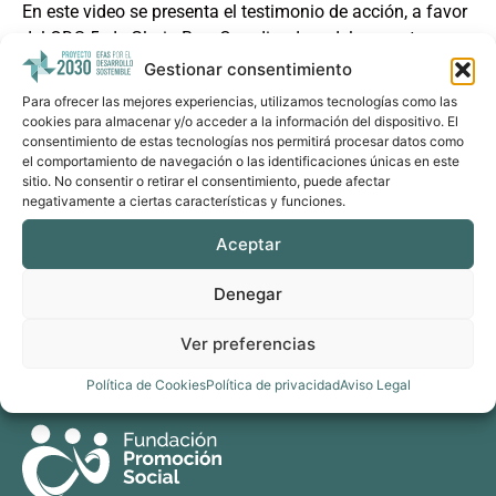
En este video se presenta el testimonio de acción, a favor
del ODS 5, de Gloria Buc, Coordinadora del proyecto
IXOQI’ SA, que busca mejorar las condiciones de vida de
Gestionar consentimiento
las mujeres en Guatemala.
Para ofrecer las mejores experiencias, utilizamos tecnologías como las
cookies para almacenar y/o acceder a la información del dispositivo. El
Ver recurso enlazado
consentimiento de estas tecnologías nos permitirá procesar datos como
el comportamiento de navegación o las identificaciones únicas en este
Compartir por email
sitio. No consentir o retirar el consentimiento, puede afectar
negativamente a ciertas características y funciones.
Aceptar
Denegar
Ver preferencias
Política de Cookies
Política de privacidad
Aviso Legal