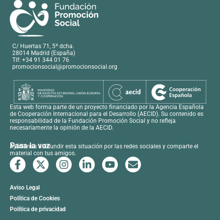
C/ Huertas 71, 5º dcha.
28014 Madrid (España)
Tlf: +34 91 344 01 76
promocionsocial@promocionsocial.org
Esta web forma parte de un proyecto financiado por la Agencia Española
de Cooperación Internacional para el Desarrollo (AECID). Su contenido es
responsabilidad de la Fundación Promoción Social y no refleja
necesariamente la opinión de la AECID.
Pasa la voz
Ayúdanos a difundir esta situación por las redes sociales y comparte el
material con tus amigos.
Aviso Legal
Política de Cookies
Política de privacidad