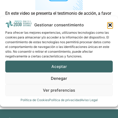
En este video se presenta el testimonio de acción, a favor
del ODS 12, de Álvaro Goicoechea, Director de Fairtrade
Gestionar consentimiento
Ibérica, que nos cuenta qué es el comercio justo, qué es el
sello Fairtrade y cómo trabajan para garantizar una
Para ofrecer las mejores experiencias, utilizamos tecnologías como las
cookies para almacenar y/o acceder a la información del dispositivo. El
producción y un consumo responsable.
consentimiento de estas tecnologías nos permitirá procesar datos como
el comportamiento de navegación o las identificaciones únicas en este
Ver recurso enlazado
sitio. No consentir o retirar el consentimiento, puede afectar
negativamente a ciertas características y funciones.
Compartir por email
Aceptar
Denegar
Ver preferencias
Política de Cookies
Política de privacidad
Aviso Legal