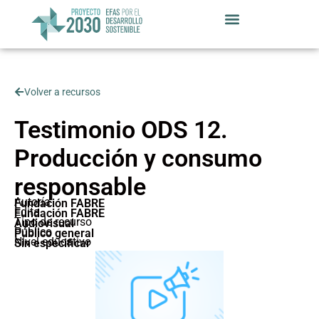
Volver a recursos
Testimonio ODS 12.
Producción y consumo
responsable
Autoría
Fundación FABRE
Edita
Fundación FABRE
Tipo de recurso
Audiovisual
Público
Público general
Nivel educativo
Sin especificar